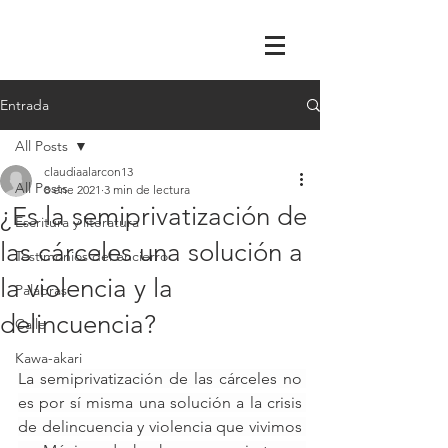
Entrada
All Posts
claudiaalarcon13
All Posts
8 ene 2021
3 min de lectura
¿Es la semiprivatización de
Escritura y literatura
las cárceles una solución a
Testimonios del encierro
la violencia y la
Palabras
delincuencia?
Calle
Kawa-akari
La semiprivatización de las cárceles no 
es por sí misma una solución a la crisis 
de delincuencia y violencia que vivimos 